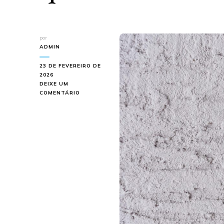
por
ADMIN
23 DE FEVEREIRO DE
2026
DEIXE UM
EM
COMENTÁRIO
TIPOS
DE
TEXTURA
PARA
PAREDE:
QUAL
ESCOLHER?