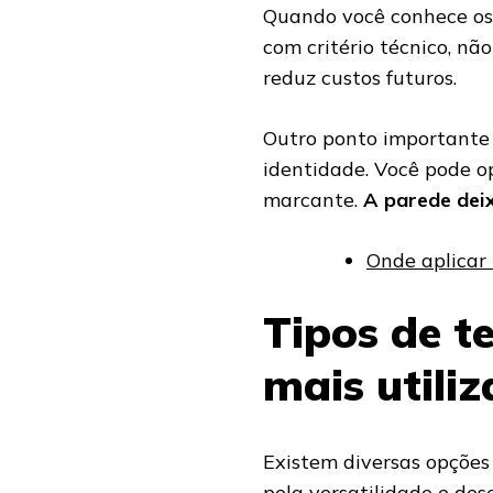
Quando você conhece os 
com critério técnico, nã
reduz custos futuros.
Outro ponto importante 
identidade. Você pode op
marcante.
A parede deix
Onde aplicar
Tipos de t
mais utili
Existem diversas opçõe
pela versatilidade e de