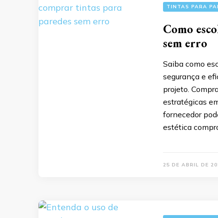
TINTAS PARA PA
Como escol
sem erro
Saiba como esc
segurança e efi
projeto. Compr
estratégicas em
fornecedor pode
estética compr
25 DE ABRIL DE 20