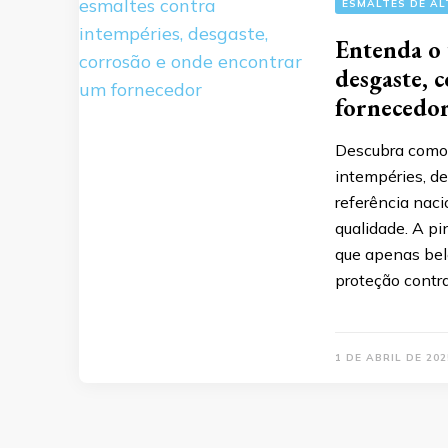
ESMALTES DE A
Entenda o 
desgaste, 
fornecedo
Descubra como 
intempéries, de
referência naci
qualidade. A pi
que apenas bele
proteção contr
1 DE ABRIL DE 202