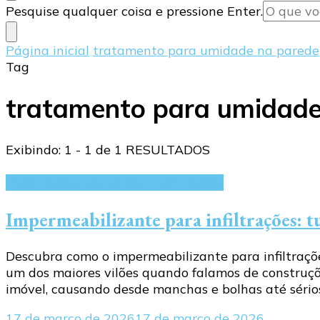
Procurando
Pesquise qualquer coisa e pressione Enter.
algo?
Página inicial
tratamento para umidade na parede
Tag
tratamento para umidade
Exibindo: 1 - 1 de 1 RESULTADOS
Impermeabilizante para infiltrações
Impermeabilizante para infiltrações: t
Descubra como o impermeabilizante para infiltraçõe
um dos maiores vilões quando falamos de construç
imóvel, causando desde manchas e bolhas até sério
17 de março de 2026
17 de março de 2026