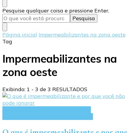
Procurando
Pesquise qualquer coisa e pressione Enter.
algo?
Página inicial
Impermeabilizantes na zona oeste
Tag
Impermeabilizantes na
zona oeste
Exibindo: 1 - 3 de 3 RESULTADOS
impermeabilizante para infiltração
Impermeabilizante para infiltrações
O que é impermeabilizante e por que