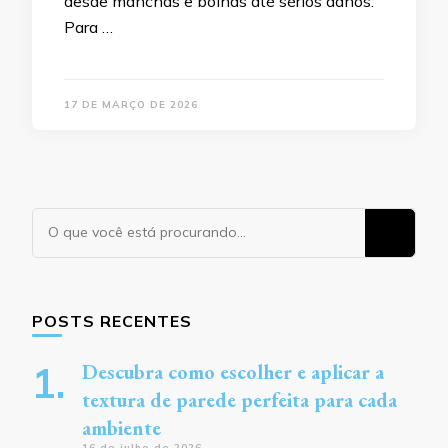
desde manchas e bolhas até sérios danos.
Para …
17 DE MARÇO DE 2026
Procurando
algo?
POSTS RECENTES
Descubra como escolher e aplicar a
textura de parede perfeita para cada
ambiente
16 de julho de 2026