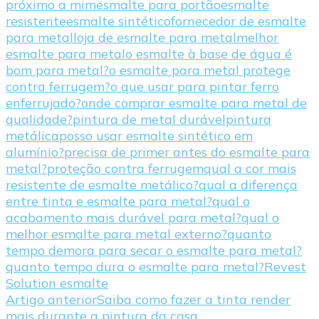
próximo a mim
esmalte para portão
esmalte
resistente
esmalte sintético
fornecedor de esmalte
para metal
loja de esmalte para metal
melhor
esmalte para metal
o esmalte à base de água é
bom para metal?
o esmalte para metal protege
contra ferrugem?
o que usar para pintar ferro
enferrujado?
onde comprar esmalte para metal de
qualidade?
pintura de metal durável
pintura
metálica
posso usar esmalte sintético em
alumínio?
precisa de primer antes do esmalte para
metal?
proteção contra ferrugem
qual a cor mais
resistente de esmalte metálico?
qual a diferença
entre tinta e esmalte para metal?
qual o
acabamento mais durável para metal?
qual o
melhor esmalte para metal externo?
quanto
tempo demora para secar o esmalte para metal?
quanto tempo dura o esmalte para metal?
Revest
Solution esmalte
Navegação
Artigo anterior
Saiba como fazer a tinta render
mais durante a pintura da casa