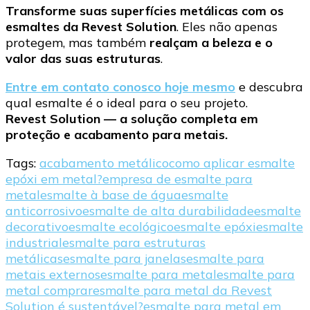
Transforme suas superfícies metálicas com os
esmaltes da Revest Solution
. Eles não apenas
protegem, mas também
realçam a beleza e o
valor das suas estruturas
.
Entre em contato conosco hoje mesmo
e descubra
qual esmalte é o ideal para o seu projeto.
Revest Solution — a solução completa em
proteção e acabamento para metais.
Tags:
acabamento metálico
como aplicar esmalte
epóxi em metal?
empresa de esmalte para
metal
esmalte à base de água
esmalte
anticorrosivo
esmalte de alta durabilidade
esmalte
decorativo
esmalte ecológico
esmalte epóxi
esmalte
industrial
esmalte para estruturas
metálicas
esmalte para janelas
esmalte para
metais externos
esmalte para metal
esmalte para
metal comprar
esmalte para metal da Revest
Solution é sustentável?
esmalte para metal em