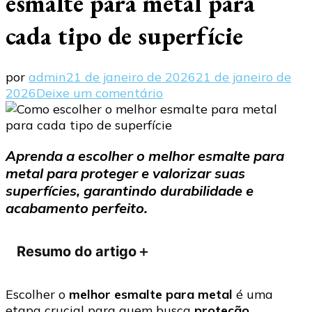
esmalte para metal para
cada tipo de superfície
por
admin
21 de janeiro de 2026
21 de janeiro de
em
2026
Deixe um comentário
Como
escolher
o
Aprenda a escolher o melhor esmalte para
melhor
metal para proteger e valorizar suas
esmalte
para
superfícies, garantindo durabilidade e
metal
acabamento perfeito.
para
cada
Resumo do artigo
＋
tipo
de
superfície
Escolher o
melhor esmalte para metal
é uma
etapa crucial para quem busca
proteção,