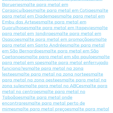
Barueri
esmalte para metal em
Carapicuíba
esmalte para metal em Cotia
esmalte
para metal em Diadema
esmalte para metal em
Embu das Artes
esmalte para metal em
Guarulhos
esmalte para metal em Itapevi
esmalte
para metal em Jandira
esmalte para metal em
Osasco
esmalte para metal em promoção
esmalte
para metal em Santo André
esmalte para metal
em São Bernardo
esmalte para metal em São
Caetano
esmalte para metal em são paulo
esmalte
para metal em sp
esmalte para metal enferrujado
funciona?
esmalte para metal na zona
leste
esmalte para metal na zona norte
esmalte
para metal na zona oeste
esmalte para metal na
zona sul
esmalte para metal no ABC
esmalte para
metal no centro
esmalte para metal no
Taboão
esmalte para metal onde
encontrar
esmalte para metal perto de
mim
esmalte para metal preço
esmalte para metal