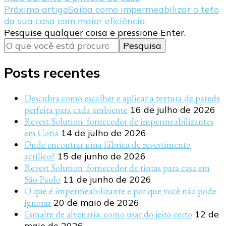
de
Próximo artigo
Saiba como impermeabilizar o teto
post
da sua casa com maior eficiência
Procurando
Pesquise qualquer coisa e pressione Enter.
algo?
Posts recentes
Descubra como escolher e aplicar a textura de parede
perfeita para cada ambiente
16 de julho de 2026
Revest Solution: fornecedor de impermeabilizantes
em Cotia
14 de julho de 2026
Onde encontrar uma fábrica de revestimento
acrílico?
15 de junho de 2026
Revest Solution: fornecedor de tintas para casa em
São Paulo
11 de junho de 2026
O que é impermeabilizante e por que você não pode
ignorar
20 de maio de 2026
Esmalte de alvenaria: como usar do jeito certo
12 de
maio de 2026